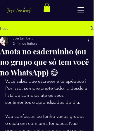
Jozi Lambert
Post
Jozi Lambert
2 min de leitura
Anota no caderninho (ou
no grupo que só tem você
no WhatsApp) 😅
Você sabia que escrever é terapêutico? 
Por isso, sempre anote tudo! ...desde a 
lista de compras até os seus 
sentimentos e aprendizados do dia.
Vou confessar: eu tenho vários grupos 
e cada um com uma temática. Não 
perco um insight e sempre que ouço 